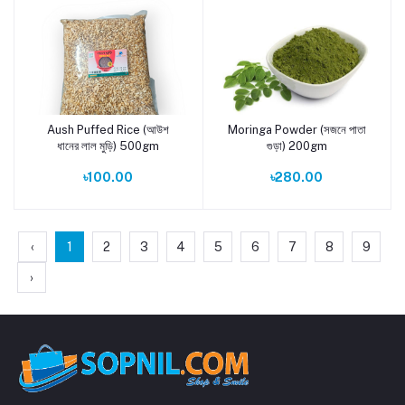
Aush Puffed Rice (আউশ
Moringa Powder (সজনে পাতা
Add to cart
Add to cart
ধানের লাল মুড়ি) 500gm
গুড়া) 200gm
৳100.00
৳280.00
‹
1
2
3
4
5
6
7
8
9
›