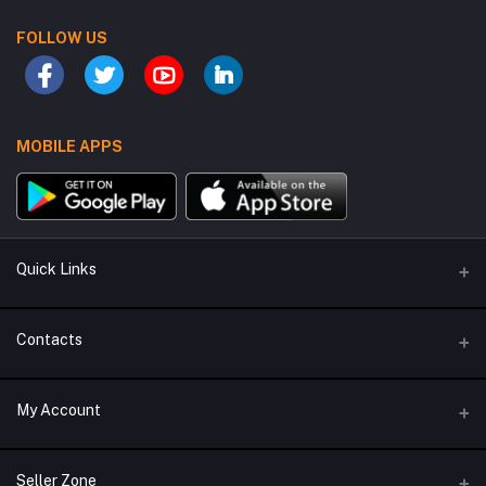
FOLLOW US
MOBILE APPS
Quick Links
Contact Us
Contacts
Privacy Policy
Address
My Account
Support Policy
Sector 9, Road 1/B, House 8, Uttara, Dhaka
Seller/Vendor Policy
Login
Phone
Seller Zone