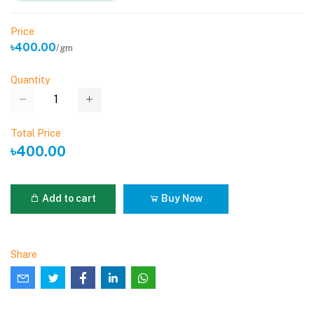
Price
৳400.00
/gm
Quantity
Total Price
৳400.00
Add to cart
Buy Now
Share