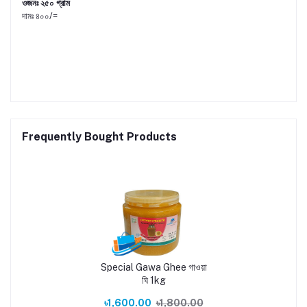
ওজনঃ ২৫০ গ্রাম
দামঃ ৪০০/=
Frequently Bought Products
Special Gawa Ghee গাওয়া
ঘি 1kg
৳1,600.00
৳1,800.00