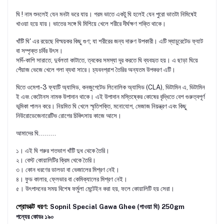
ঘি ! নাম শুনলেই যেন মনটা ভরে যায়। গরম ভাতে একটু ঘি হলেই যেন পুরো ভাতটা নিমিষেই
খাওয়া হয়ে যায়। ভাতের সঙ্গে ঘি মিশিয়ে খেলে শরীরে দীর্ঘক্ষণ শক্তি থাকে।
খাঁটি ঘি' এর রয়েছে বিস্ময়কর কিছু গুণ; যা শরীরের জন্য দারুণ উপকারী। এটি স্যাচুরেটেড ফ্যাট
বা সম্পৃক্ত চর্বির উৎস।
সর্দি-কাশি সারাতে, দুর্বলতা কাটাতে, ত্বকের সমস্যা দূর করতে ঘি ব্যবহৃত হয়। এ ছাড়া ঘিয়ে
পেঁয়াজ ভেজে খেলে গলা ব্যথা সারে। চ্যবনপ্রাশ তৈরির অন্যতম উপকরণ এটি।
ঘিতে ওমেগা-3 ফ্যাটি অ্যাসিড, কনজুগেটেড লিনোলিক অ্যাসিড (CLA), ভিটামিন এ, ভিটামিন
ই এবং কেটোনস নামক উপাদান থাকে। এই উপাদান মস্তিষ্কের কোষের বৃদ্ধিতে বেশ গুরুত্বপূর্ণ
ভূমিকা পালন করে। নিয়মিত ঘি খেলে স্মৃতিশক্তি, মনোযোগ, মেজাজ নিয়ন্ত্রণ এবং কিছু
নিউরোডেজেনারেটিভ রোগের চিকিৎসায় কাজে আসে।
আমাদের ঘি.........
১। এই ঘি গরুর শতভাগ খাঁটি দুধ থেকে তৈরি।
২। বেস্ট কোয়ালিটির ক্রিম থেকে তৈরি।
৩। কোন ধরণের ডালডা বা ভেজালের মিশ্রণ নেই।
৪। ফুড কালার, ফ্লেভার বা কেমিক্যালের মিশ্রণ নেই।
৫। উৎপাদনের সময় বিশেষ ফর্মুলা মেন্টেইন করা হয়, ফলে কোয়ালিটি হয় সেরা।
প্রোডাক্ট
ধরণ
:
Sopnil Special Gawa Ghee (গাওয়া ঘি) 250gm
পন্যের কোডঃ ১৯০